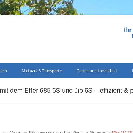
Ihr
leih
Mietpark & Transporte
Garten und Landschaft
it dem Effer 685 6S und Jip 6S – effizient & 
s auf Präzision, Erfahrung und das richtige Gerät an. Mit unserem
Effer 685 6S