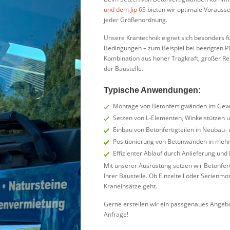
und dem Jip 6S
bieten wir optimale Vorausset
jeder Größenordnung.
Unsere Krantechnik eignet sich besonders f
Bedingungen – zum Beispiel bei beengten P
Kombination aus hoher Tragkraft, großer Rei
der Baustelle.
Typische Anwendungen:
Montage von Betonfertigwänden im Gew
Setzen von L-Elementen, Winkelstützen u
Einbau von Betonfertigteilen in Neubau- 
Positionierung von Betonwänden in mehr
Effizienter Ablauf durch Anlieferung und
Mit unserer Ausrüstung setzen wir Betonfert
Ihrer Baustelle. Ob Einzelteil oder Serienm
Kraneinsätze geht.
Gerne erstellen wir ein passgenaues Angebo
Anfrage!